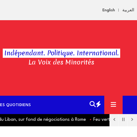
English
العربية
Indépendant. Politique. International.
La Voix des Minorités
ES QUOTIDIENS
du Liban, sur fond de négociations à Rome
Feu vert à un projet c