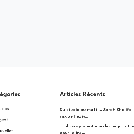
égories
Articles Récents
icles
Du studio au mufti… Sarah Khalifa
risque l’exéc...
gent
Trabzonspor entame des négociatio
uvelles
pour le tra...