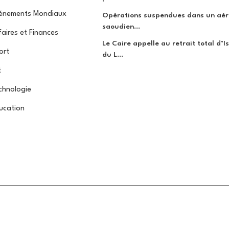
énements Mondiaux
Opérations suspendues dans un aér
saoudien...
faires et Finances
Le Caire appelle au retrait total d’I
ort
du L...
t
chnologie
ucation