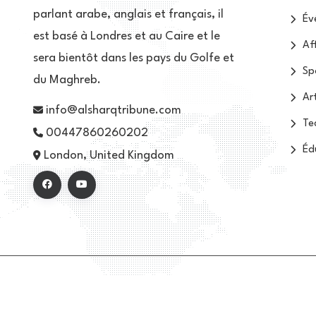
parlant arabe, anglais et français, il
Év
est basé à Londres et au Caire et le
Af
sera bientôt dans les pays du Golfe et
Sp
du Maghreb.
Ar
info@alsharqtribune.com
Te
00447860260202
Éd
London, United Kingdom
© 2026 Tous droits réservés - Alsharq Tribune