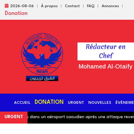
2026-08-06
À propos
Contact
FAQ
Annonces
Donation
Rédacteur en
Chef
Mohamed Al-Otaify
DONATION
ACCUEIL
URGENT
NOUVELLES
ÉVÉNEME
 suspendues dans un aéroport saoudien après une attaque revendi
URGENT