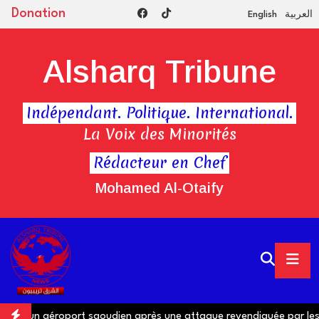
Donation
English
العربية
Alsharq Tribune
Indépendant. Politique. International.
La Voix des Minorités
Rédacteur en Chef
Mohamed Al-Otaify
ns un aéroport saoudien après une attaque revendiquée par les H