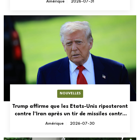
Amérique
2026-07-31
NOUVELLES
Trump affirme que les Etats-Unis riposteront
contre l'Iran après un tir de missiles contre
les forces américaines
Amérique
2026-07-30