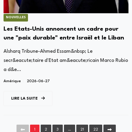
NOUVELLES
Les Etats-Unis annoncent un cadre pour
une "paix durable" entre Israël et le Liban
Alsharq Tribune-Ahmed Essam&nbsp; Le
secr&eacute;taire d'Etat am&eacute;ricain Marco Rubio
a d&e...
Amérique
2026-06-27
LIRE LA SUITE
1
2
3
…
21
22