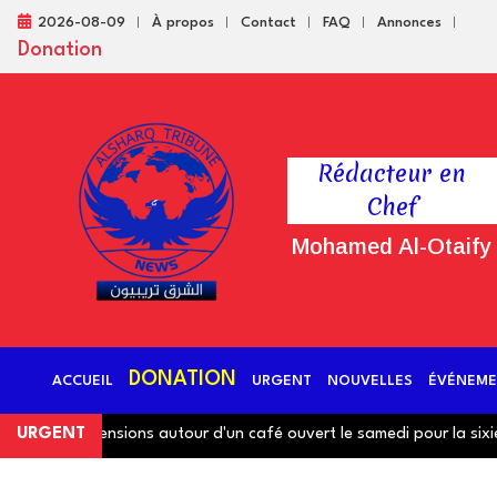
2026-08-09
À propos
Contact
FAQ
Annonces
Donation
Rédacteur en
Chef
Mohamed Al-Otaify
DONATION
ACCUEIL
URGENT
NOUVELLES
ÉVÉNEME
velles tensions autour d'un café ouvert le samedi pour la sixième 
URGENT